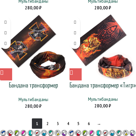
Мультибанданы
Мультибанданы
280,00
₽
280,00
₽
Бандана трансформер
Бандана трансформер «Тигр»
«Скелет»
Мультибанданы
Мультибанданы
280,00
₽
280,00
₽
1
2
3
4
5
6
→