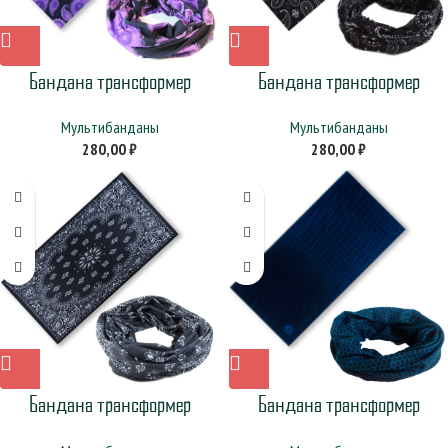
Бандана трансформер
Бандана трансформер
«Огурцы-Paisley» сиреневые
«Огурцы» черная
Мультибанданы
Мультибанданы
280,00
₽
280,00
₽
Бандана трансформер
Бандана трансформер
«Пейсли» черная
«Синие соты»