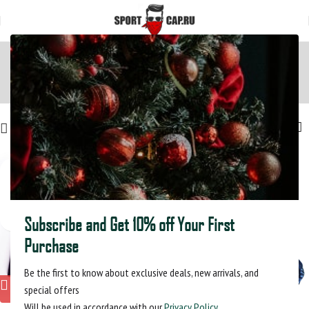
Главная
Товар Цвет
Черный
Черный
Filters
Subscribe and Get 10% off Your First
Purchase
Be the first to know about exclusive deals, new arrivals, and
special offers
Will be used in accordance with our
Privacy Policy