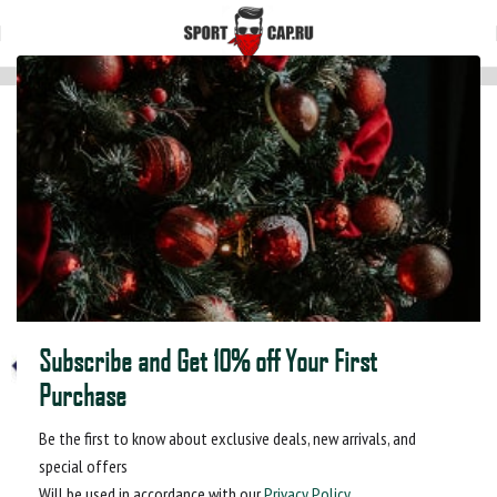
Главная
Мультибанданы
Subscribe and Get 10% off Your First
Purchase
Be the first to know about exclusive deals, new arrivals, and
special offers
Will be used in accordance with our
Privacy Policy