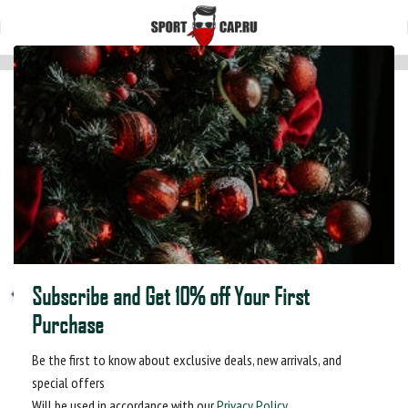
Главная
Мультибанданы
Subscribe and Get 10% off Your First
Purchase
Be the first to know about exclusive deals, new arrivals, and
special offers
Will be used in accordance with our
Privacy Policy